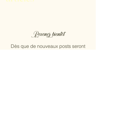
Revenez bientôt
Dès que de nouveaux posts seront
publiés, vous les verrez ici.
Retrouvez-nous !
Retrouvez-nous sur les réseaux
sociaux pour suivre toutes nos
actualités !