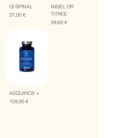
QI SPINAL
NIGEL OR
TITREE
Prix
37,00 €
Prix
39,60 €
ASQUINOX +
Prix
109,00 €