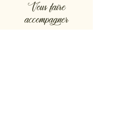
Vous faire
accompagner
Vous faire
accompagner avec un
parcours individualisé
est primordial
avant d'acheter vos produits de
santé.
Choisissez dès maintenant la
solution de Conseils &
Accompagnement qui vous
conviendra le mieux :
Conseils & Accompagnement