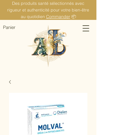
Des produits santé sélectionnés avec
rigueur et authenticité pour votre bien-être
au quotidien
Commander
📦
Panier